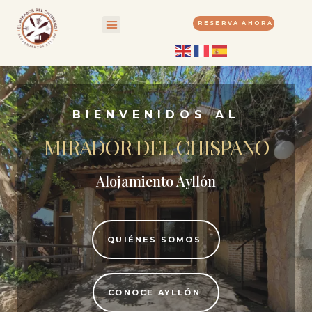
RESERVA AHORA
Quiénes Somos
Conoce Ayllón
BIENVENIDOS AL
MIRADOR DEL CHISPANO
Alojamiento Ayllón
QUIÉNES SOMOS
CONOCE AYLLÓN