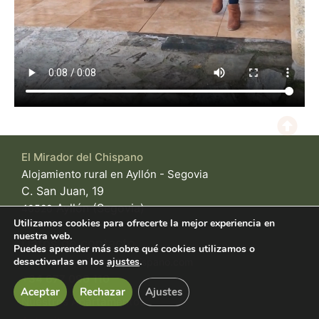
El Mirador del Chispano
Alojamiento rural en Ayllón - Segovia
C. San Juan, 19
Ayllón (Segovia)
40520
Utilizamos cookies para ofrecerte la mejor experiencia en
nuestra web.
Datos de contacto
Puedes aprender más sobre qué cookies utilizamos o
desactivarlas en los
ajustes
.
reservas@elmiradordelchispano.com
+34 677 090 110
Aceptar
Rechazar
Ajustes
Nuestros Apartamentos